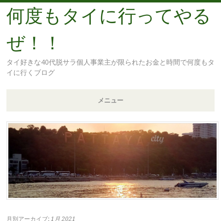
何度もタイに行ってやる
ぜ！！
タイ好きな40代脱サラ個人事業主が限られたお金と時間で何度もタ
イに行くブログ
メニュー
コ
ン
テ
ン
ツ
へ
移
動
月別アーカイブ:
1月 2021