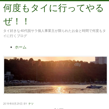
何度もタイに行ってやる
ぜ！！
タイ好きな40代脱サラ個人事業主が限られたお金と時間で何度もタ
イに行くブログ
メ
コ
ホーム
ニ
ン
ュ
テ
ー
ン
ツ
へ
移
動
2019年8月29日
BY
テツ