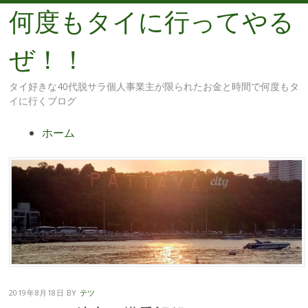
何度もタイに行ってやる
ぜ！！
タイ好きな40代脱サラ個人事業主が限られたお金と時間で何度もタ
イに行くブログ
メ
コ
ホーム
ニ
ン
ュ
テ
ー
ン
ツ
へ
移
動
2019年8月18日
BY
テツ